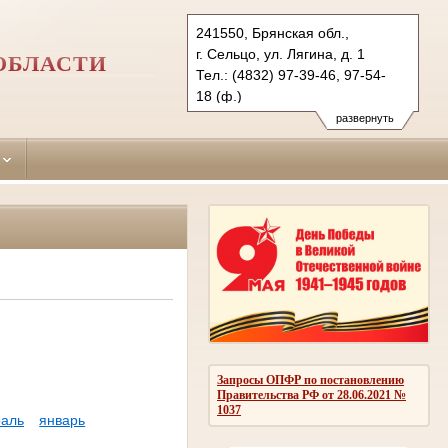
241550, Брянская обл.,
г. Сельцо, ул. Лягина, д. 1
ОБЛАСТИ
Тел.: (4832) 97-39-46, 97-54-
18 (ф.)
selcovsky.brj@sudrf.ru
развернуть
Запросы ОПФР по постановлению
Правительства РФ от 28.06.2021 №
1037
аль
январь