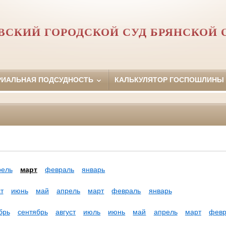
ВСКИЙ ГОРОДСКОЙ СУД БРЯНСКОЙ 
РИАЛЬНАЯ ПОДСУДНОСТЬ
КАЛЬКУЛЯТОР ГОСПОШЛИНЫ
рель
март
февраль
январь
т
июнь
май
апрель
март
февраль
январь
брь
сентябрь
август
июль
июнь
май
апрель
март
февр
а