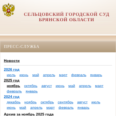
СЕЛЬЦОВСКИЙ ГОРОДСКОЙ СУД
БРЯНСКОЙ ОБЛАСТИ
ПРЕСС-СЛУЖБА
Новости
2026 год
июль
июнь
май
апрель
март
февраль
январь
2025 год
ноябрь
октябрь
август
июнь
май
апрель
март
февраль
январь
2024 год
декабрь
ноябрь
октябрь
сентябрь
август
июль
июнь
май
апрель
март
февраль
январь
Архив за ноябрь 2025 года