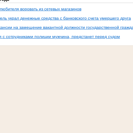
 любителя воровать из сетевых магазинов
ель украл денежные средства с банковского счета умершего друга
кансии на замещение вакантной должности государственной гражд
 с сотрудниками полиции мужчина, предстанет перед судом