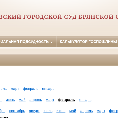
ВСКИЙ ГОРОДСКОЙ СУД БРЯНСКОЙ 
РИАЛЬНАЯ ПОДСУДНОСТЬ
КАЛЬКУЛЯТОР ГОСПОШЛИНЫ
рель
март
февраль
январь
т
июнь
май
апрель
март
февраль
январь
брь
сентябрь
август
июль
июнь
май
апрель
март
февр
года