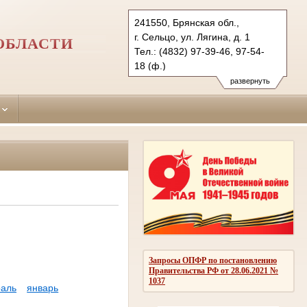
241550, Брянская обл.,
г. Сельцо, ул. Лягина, д. 1
ОБЛАСТИ
Тел.: (4832) 97-39-46, 97-54-
18 (ф.)
selcovsky.brj@sudrf.ru
развернуть
Запросы ОПФР по постановлению
Правительства РФ от 28.06.2021 №
1037
аль
январь