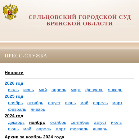
СЕЛЬЦОВСКИЙ ГОРОДСКОЙ СУД
БРЯНСКОЙ ОБЛАСТИ
ПРЕСС-СЛУЖБА
Новости
2026 год
июль
июнь
май
апрель
март
февраль
январь
2025 год
ноябрь
октябрь
август
июнь
май
апрель
март
февраль
январь
2024 год
декабрь
ноябрь
октябрь
сентябрь
август
июль
июнь
май
апрель
март
февраль
январь
Архив за ноябрь 2024 года