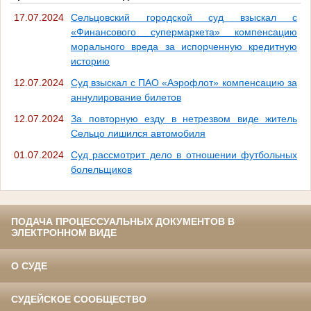
17.07.2024
Сельцовский городской суд взыскал с
«Финансового супермаркета» компенсацию
морального вреда за испорченную кредитную
историю
12.07.2024
Суд взыскал с ПАО «Аэрофлот» компенсацию за
аннулирование билетов
12.07.2024
За повторную езду в нетрезвом виде житель
Сельцо лишился автомобиля
01.07.2024
Суд рассмотрит дело в отношении футбольных
болельщиков
ПОДАЧА ПРОЦЕССУАЛЬНЫХ ДОКУМЕНТОВ В
ЭЛЕКТРОННОМ ВИДЕ
О СУДЕ
СУДЕЙСКОЕ СООБЩЕСТВО