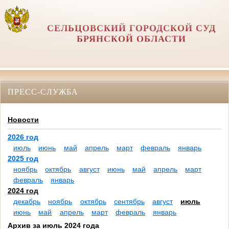
СЕЛЬЦОВСКИЙ ГОРОДСКОЙ СУД
БРЯНСКОЙ ОБЛАСТИ
ПРЕСС-СЛУЖБА
Новости
2026 год
июль
июнь
май
апрель
март
февраль
январь
2025 год
ноябрь
октябрь
август
июнь
май
апрель
март
февраль
январь
2024 год
декабрь
ноябрь
октябрь
сентябрь
август
июль
июнь
май
апрель
март
февраль
январь
Архив за июль 2024 года