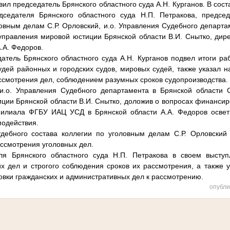
вил председатель Брянского областного суда А.Н. Курганов. В сос
дседателя Брянского областного суда Н.П. Петракова, председ
ловным делам С.Р. Орловский, и.о. Управления Судебного департа
 управления мировой юстиции Брянской области В.И. Снытко, ди
.А. Федоров.
атель Брянского областного суда А.Н. Курганов подвел итоги раб
удей районных и городских судов, мировых судей, также указал н
ассмотрения дел, соблюдением разумных сроков судопроизводства.
.о. Управления Судебного департамента в Брянской области 
ции Брянской области В.И. Снытко, доложив о вопросах финанси
филиала ФГБУ ИАЦ УСД в Брянской области А.А. Федоров освет
одействия.
удебного состава коллегии по уголовным делам С.Р. Орловский
ссмотрения уголовных дел.
ля Брянского областного суда Н.П. Петракова в своем высту
х дел и строгого соблюдения сроков их рассмотрения, а также 
овки гражданских и административных дел к рассмотрению.
опубли