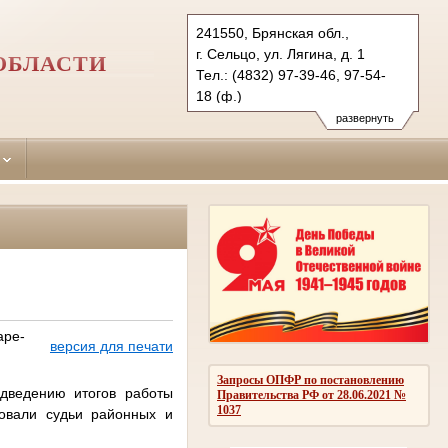
241550, Брянская обл.,
г. Сельцо, ул. Лягина, д. 1
ОБЛАСТИ
Тел.: (4832) 97-39-46, 97-54-
18 (ф.)
selcovsky.brj@sudrf.ru
развернуть
аре-
версия для печати
Запросы ОПФР по постановлению
дведению итогов работы
Правительства РФ от 28.06.2021 №
1037
вовали судьи районных и