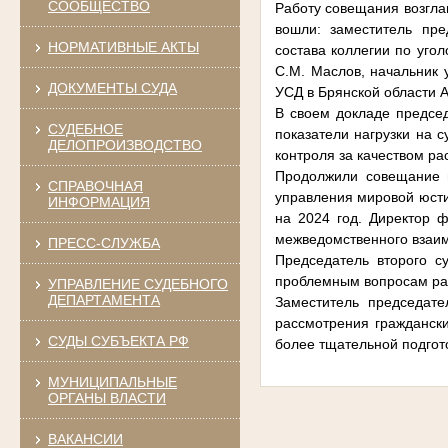
СООБЩЕСТВО
Работу совещания возгла
вошли: заместитель пре
НОРМАТИВНЫЕ АКТЫ
состава коллегии по уго
С.М. Маслов, начальник
ДОКУМЕНТЫ СУДА
УСД в Брянской области А
В своем докладе председ
СУДЕБНОЕ
показатели нагрузки на с
ДЕЛОПРОИЗВОДСТВО
контроля за качеством р
Продолжили совещание и
СПРАВОЧНАЯ
управления мировой юсти
ИНФОРМАЦИЯ
на 2024 год. Директор 
межведомственного взаим
ПРЕСС-СЛУЖБА
Председатель второго с
проблемным вопросам ра
УПРАВЛЕНИЕ СУДЕБНОГО
ДЕПАРТАМЕНТА
Заместитель председате
рассмотрения граждански
СУДЫ СУБЪЕКТА РФ
более тщательной подгот
МУНИЦИПАЛЬНЫЕ
ОРГАНЫ ВЛАСТИ
ВАКАНСИИ