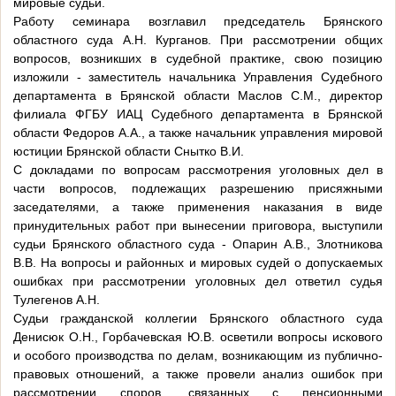
мировые судьи.
Работу семинара возглавил председатель Брянского
областного суда А.Н. Курганов. При рассмотрении общих
вопросов, возникших в судебной практике, свою позицию
изложили - заместитель начальника Управления Судебного
департамента в Брянской области Маслов С.М., директор
филиала ФГБУ ИАЦ Судебного департамента в Брянской
области Федоров А.А., а также начальник управления мировой
юстиции Брянской области Снытко В.И.
С докладами по вопросам рассмотрения уголовных дел в
части вопросов, подлежащих разрешению присяжными
заседателями, а также применения наказания в виде
принудительных работ при вынесении приговора, выступили
судьи Брянского областного суда - Опарин А.В., Злотникова
В.В. На вопросы и районных и мировых судей о допускаемых
ошибках при рассмотрении уголовных дел ответил судья
Тулегенов А.Н.
Судьи гражданской коллегии Брянского областного суда
Денисюк О.Н., Горбачевская Ю.В. осветили вопросы искового
и особого производства по делам, возникающим из публично-
правовых отношений, а также провели анализ ошибок при
рассмотрении споров, связанных с пенсионными